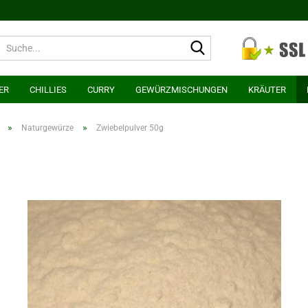
Suche...
ER
CHILLIES
CURRY
GEWÜRZMISCHUNGEN
KRÄUTER
»
»
Naturgewürze
Zwiebelpulver 50g