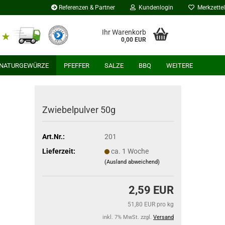
Referenzen & Partner
Kundenlogin
Merkzettel
Ihr Warenkorb
0,00 EUR
NATURGEWÜRZE
PFEFFER
SALZE
BBQ
WEITERE
Zwiebelpulver 50g
Art.Nr.:
201
Lieferzeit:
ca. 1 Woche
(Ausland abweichend)
2,59 EUR
51,80 EUR pro kg
inkl. 7% MwSt. zzgl.
Versand