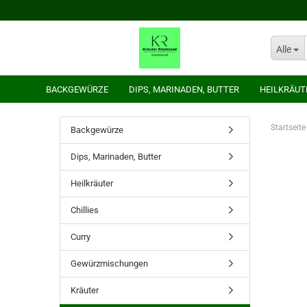
Alle
BACKGEWÜRZE
DIPS, MARINADEN, BUTTER
HEILKRÄUT
Startseite
Backgewürze
Dips, Marinaden, Butter
Heilkräuter
Chillies
Curry
Gewürzmischungen
Kräuter