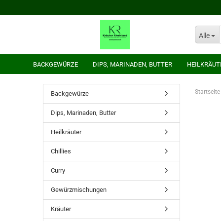
Alle
BACKGEWÜRZE
DIPS, MARINADEN, BUTTER
HEILKRÄUT
Startseite
Backgewürze
Dips, Marinaden, Butter
Heilkräuter
Chillies
Curry
Gewürzmischungen
Kräuter