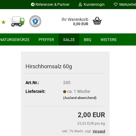
Referenzen & Partner
Kundenlogin
Merkzettel
Ihr Warenkorb
0,00 EUR
NATURGEWÜRZE
PFEFFER
SALZE
BBQ
WEITERE
Hirschhornsalz 60g
Art.Nr.:
245
Lieferzeit:
ca. 1 Woche
(Ausland abweichend)
2,00 EUR
33,33 EUR pro kg
inkl. 7% MwSt. zzgl.
Versand