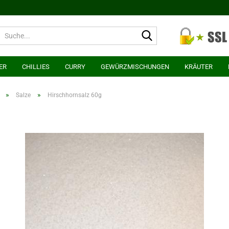
Suche...
ER
CHILLIES
CURRY
GEWÜRZMISCHUNGEN
KRÄUTER
»
»
Salze
Hirschhornsalz 60g