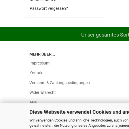
Passwort vergessen?
Unser gesamtes Sorti
MEHR ÜBER...
Impressum
Kontakt
Versand- & Zahlungsbedingungen
Widerrufsrecht
AGB
Diese Webseite verwendet Cookies und an
Privatsphäre und Datenschutz
Wir verwenden Cookies und ähnliche Technologien, auch von D
Muster-Widerrufsformular
gewährleisten, die Nutzung unseres Angebotes zu analysiere