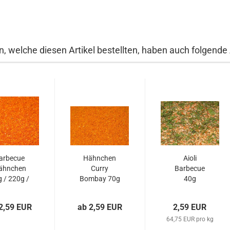
, welche diesen Artikel bestellten, haben auch folgende A
arbecue
Hähnchen
Aioli
ähnchen
Curry
Barbecue
 / 220g /
Bombay 70g
40g
550g
/ 220g /
550g
2,59 EUR
ab 2,59 EUR
2,59 EUR
64,75 EUR pro kg