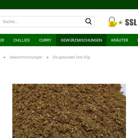
Suche...
ER
CHILLIES
CURRY
GEWÜRZMISCHUNGEN
KRÄUTER
»
»
Gewürzmischungen
Die gesunden Drei 45g