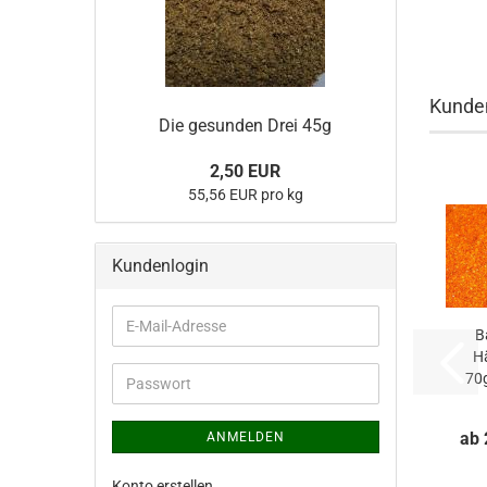
Kunden
Die gesunden Drei 45g
2,50 EUR
55,56 EUR pro kg
Kundenlogin
E-
B
Mail-
H
Adresse
70g
Passwort
ab 
ANMELDEN
Konto erstellen