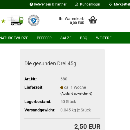
Referenzen & Partner
Kundenlogin
Merkzettel
Ihr Warenkorb
0,00 EUR
NATURGEWÜRZE
PFEFFER
SALZE
BBQ
WEITERE
Die gesunden Drei 45g
Art.Nr.:
680
Lieferzeit:
ca. 1 Woche
(Ausland abweichend)
Lagerbestand:
50
Stück
Versandgewicht:
0.045
kg je Stück
2,50 EUR