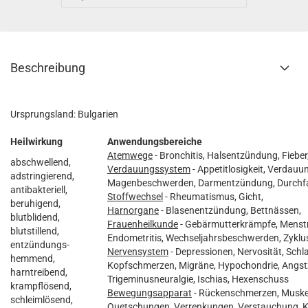
Beschreibung
Ursprungsland: Bulgarien
Heilwirkung
Anwendungsbereiche
Atemwege
- Bronchitis, Halsentzündung, Fieber
abschwellend,
Verdauungssystem
- Appetitlosigkeit, Verdau
adstringierend,
Magenbeschwerden, Darmentzündung, Durchfal
antibakteriell,
Stoffwechsel
- Rheumatismus, Gicht,
beruhigend,
Harnorgane
- Blasenentzündung, Bettnässen,
blutblidend,
Frauenheilkunde
- Gebärmutterkrämpfe, Menst
blutstillend,
Endometritis, Wechseljahrsbeschwerden, Zyklu
entzündungs-
Nervensystem
- Depressionen, Nervosität, Schlaf
hemmend,
Kopfschmerzen, Migräne, Hypochondrie, Angst
harntreibend,
Trigeminusneuralgie, Ischias, Hexenschuss
krampflösend,
Bewegungsapparat
- Rückenschmerzen, Muskel
schleimlösend,
Quetschungen, Verrenkungen, Verstauchung, 