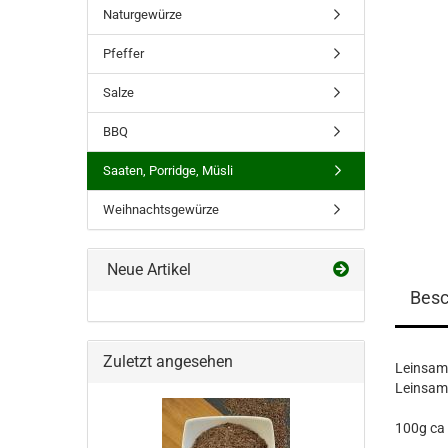
Naturgewürze
Pfeffer
Salze
BBQ
Saaten, Porridge, Müsli
Weihnachtsgewürze
Neue Artikel
Besc
Zuletzt angesehen
Leinsame
Leinsame
100g ca 