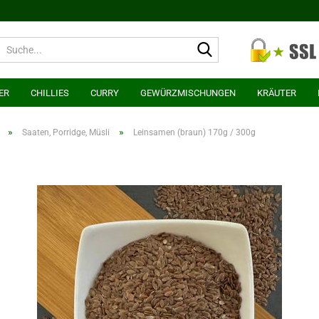
Suche...
ER
CHILLIES
CURRY
GEWÜRZMISCHUNGEN
KRÄUTER
»
»
Saaten, Porridge, Müsli
Leinsamen (braun) 170g / 300g