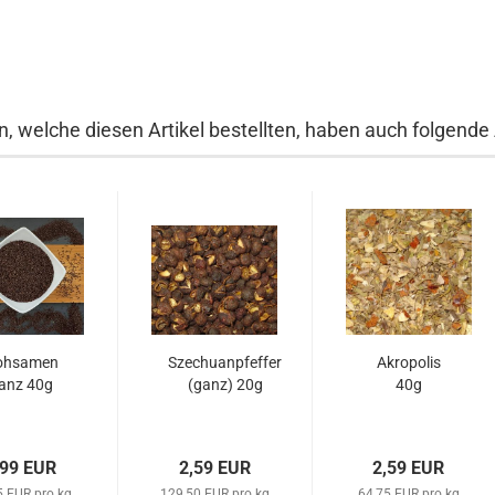
, welche diesen Artikel bestellten, haben auch folgende A
ohsamen
Szechuanpfeffer
Akropolis
anz 40g
(ganz) 20g
40g
,99 EUR
2,59 EUR
2,59 EUR
5 EUR pro kg
129,50 EUR pro kg
64,75 EUR pro kg