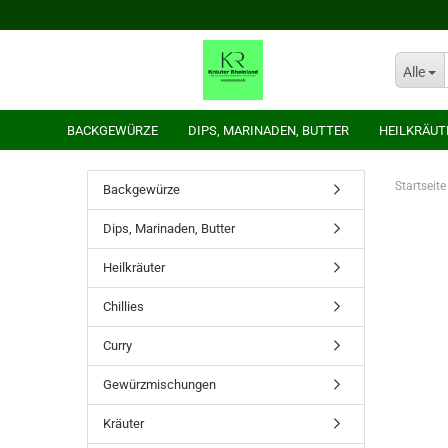
Alle
BACKGEWÜRZE
DIPS, MARINADEN, BUTTER
HEILKRÄUT
Startseite
Backgewürze
Dips, Marinaden, Butter
Heilkräuter
Chillies
Curry
Gewürzmischungen
Kräuter