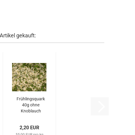
rtikel gekauft:
Frühlingsquark
40g ohne
Knoblauch
2,20 EUR
55,00 EUR pro kg