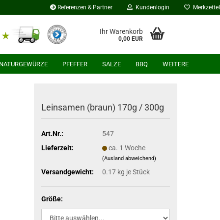
Referenzen & Partner
Kundenlogin
Merkzettel
Ihr Warenkorb
0,00 EUR
NATURGEWÜRZE
PFEFFER
SALZE
BBQ
WEITERE
Leinsamen (braun) 170g / 300g
Art.Nr.:
547
Lieferzeit:
ca. 1 Woche
(Ausland abweichend)
Versandgewicht:
0.17
kg je Stück
Größe: