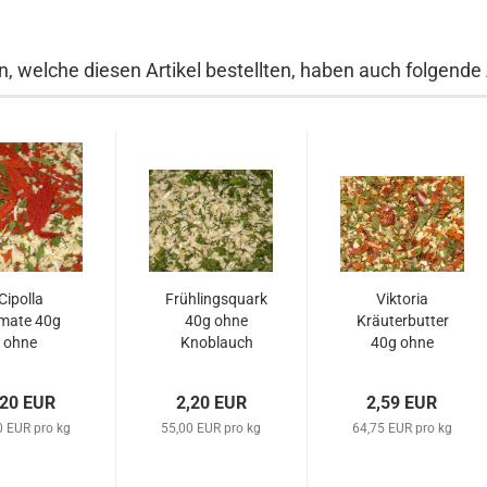
, welche diesen Artikel bestellten, haben auch folgende A
Cipolla
Frühlingsquark
Viktoria
mate 40g
40g ohne
Kräuterbutter
ohne
Knoblauch
40g ohne
oblauch
Knoblauch
,20 EUR
2,20 EUR
2,59 EUR
0 EUR pro kg
55,00 EUR pro kg
64,75 EUR pro kg