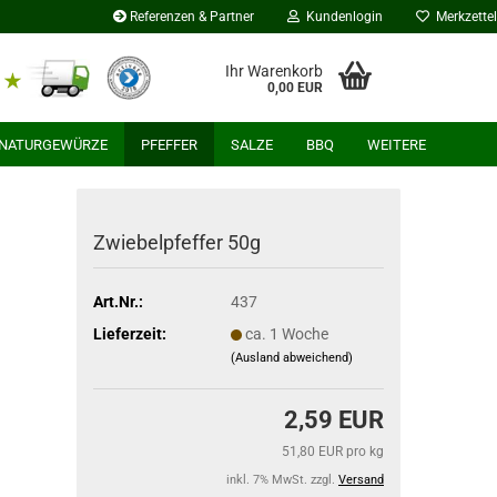
Referenzen & Partner
Kundenlogin
Merkzettel
Ihr Warenkorb
0,00 EUR
NATURGEWÜRZE
PFEFFER
SALZE
BBQ
WEITERE
Zwiebelpfeffer 50g
Art.Nr.:
437
Lieferzeit:
ca. 1 Woche
(Ausland abweichend)
2,59 EUR
51,80 EUR pro kg
inkl. 7% MwSt. zzgl.
Versand