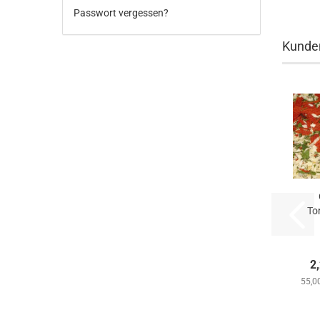
Passwort vergessen?
Kunden
To
Kn
2
55,0