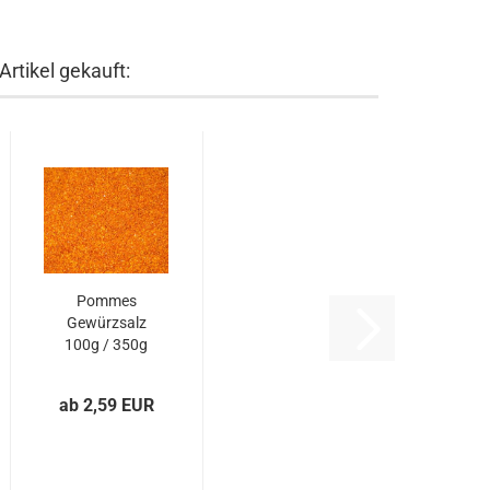
rtikel gekauft:
Pommes
Gewürzsalz
100g / 350g
/ 750g
ab 2,59 EUR