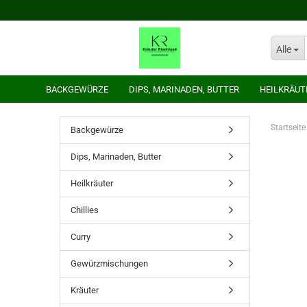
Alle
BACKGEWÜRZE
DIPS, MARINADEN, BUTTER
HEILKRÄUT
Startseite
Backgewürze
Dips, Marinaden, Butter
Heilkräuter
Chillies
Curry
Gewürzmischungen
Kräuter